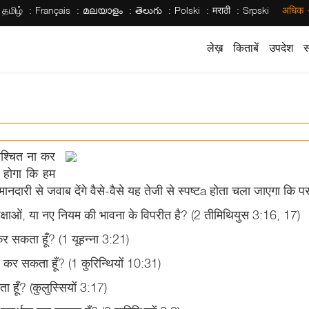
தமிழ்
Français
മലയാളം
తెలుగు
Polski
मराठी
Srpski
अधिक
लेख़
किताबें
उपदेश
स
िश्चित ना कर
ा होगा कि हम
नदारी से जवाब देंगे वैसे-वैसे यह तेजी से स्पष्टa होता चला जाएगा कि परम
 शिक्षाओं, या नए नियम की भावना के विपरीत है? (2 तीमिथियुस 3:16, 17)
कर सकता हूँ? (1 यूहन्ना 3:21)
ए कर सकता हूँ? (1 कुरिन्थियों 10:31)
ा हूँ? (कुलुस्सियों 3:17)