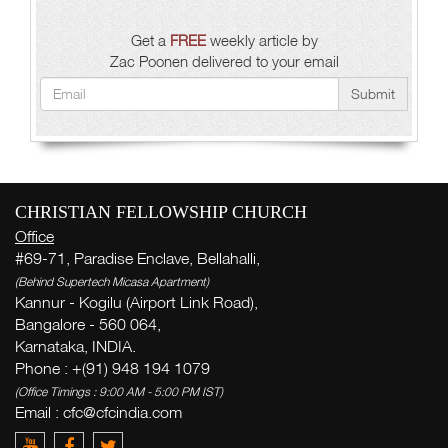
Get a
FREE
weekly article by
Zac Poonen delivered to your email
Submit
CHRISTIAN FELLOWSHIP CHURCH
Office
#69-71, Paradise Enclave, Bellahalli,
(Behind Supertech Micasa Apartment)
Kannur - Kogilu (Airport Link Road),
Bangalore - 560 064,
Karnataka, INDIA.
Phone : +(91) 948 194 1079
(Office Timings : 9:00 AM - 5:00 PM IST)
Email :
cfc@cfcindia.com