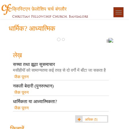
क्रिस्टिएन फ़ेलोशिप चर्च बंगलौर
Togg
Christian Fellowship Church, Bangalore
navigat
धार्मिक? आध्यात्मिक
फरीसियों
के पचास
लेख़
चिन्ह्
सच्चा तथा झूठा सुसमाचार
जैक
मसीहीयॊं को सामान्यतया कई तरह से दो वर्गॊ में बाँटा जा सकता है
पूनन
जैक पूनन
नकली बेदारी (पुनरुत्थान)
जैक पूनन
धार्मिकता या आध्यात्मिकता?
जैक पूनन
अधिक
(5)
किताबें