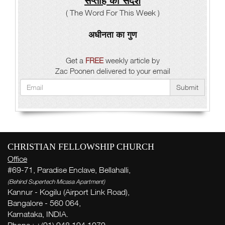
सप्ताह का संदेश
( The Word For This Week )
अधीनता का गुण
Get a
FREE
weekly article by
Zac Poonen delivered to your email
Submit
CHRISTIAN FELLOWSHIP CHURCH
Office
#69-71, Paradise Enclave, Bellahalli,
(Behind Supertech Micasa Apartment)
Kannur - Kogilu (Airport Link Road),
Bangalore - 560 064,
Karnataka, INDIA.