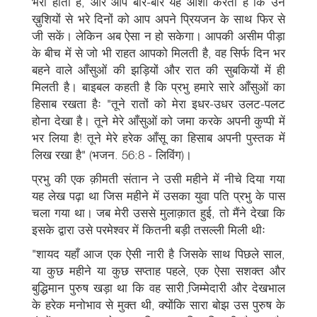
भरी होती हैं, और आप बार-बार यह आशा करती हैं कि उन
ख़ुशियों से भरे दिनों को आप अपने प्रियजन के साथ फिर से
जी सकें। लेकिन अब ऐसा न हो सकेगा। आपकी असीम पीड़ा
के बीच में से जो भी राहत आपको मिलती है, वह सिर्फ दिन भर
बहने वाले आँसुओं की झड़ियों और रात की सुबकियों में ही
मिलती है। बाइबल कहती है कि प्रभु हमारे सारे आँसुओं का
हिसाब रखता हैः "तूने रातों को मेरा इधर-उधर उलट-पलट
होना देखा है। तूने मेरे आँसुओं को जमा करके अपनी कुप्पी में
भर लिया है! तूने मेरे हरेक आँसू का हिसाब अपनी पुस्तक में
लिख रखा है" (भजन. 56:8 - लिविंग)।
प्रभु की एक क़ीमती संतान ने उसी महीने में नीचे दिया गया
यह लेख पढ़ा था जिस महीने में उसका युवा पति प्रभु के पास
चला गया था। जब मेरी उससे मुलाक़ात हुई, तो मैंने देखा कि
इसके द्वारा उसे परमेश्वर में कितनी बड़ी तसल्ली मिली थीः
"शायद यहाँ आज एक ऐसी नारी है जिसके साथ पिछले साल,
या कुछ महीने या कुछ सप्ताह पहले, एक ऐसा सशक्त और
बुद्धिमान पुरुष खड़ा था कि वह सारी जि़म्मेदारी और देखभाल
के हरेक मनोभाव से मुक्त थी, क्योंकि सारा बोझ उस पुरुष के