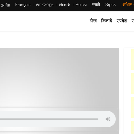
தமிழ்
Français
മലയാളം
తెలుగు
Polski
मराठी
Srpski
अधिक
लेख़
किताबें
उपदेश
स