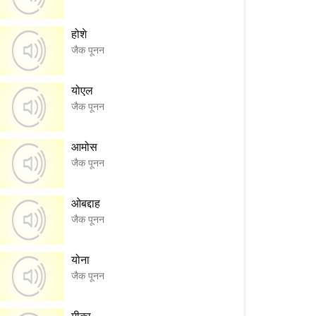
होशे
जैक पूनन
योएल
जैक पूनन
आमोस
जैक पूनन
ओबद्दाह
जैक पूनन
योना
जैक पूनन