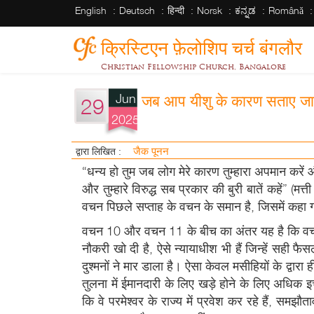
English
Deutsch
हिन्दी
Norsk
ಕನ್ನಡ
Română
क्रिस्टिएन फ़ेलोशिप चर्च बंगलौर
Christian Fellowship Church, Bangalore
Jun
जब आप यीशु के कारण सताए जाते
29
2025
जैक पूनन
द्वारा लिखित :
“धन्य हो तुम जब लोग मेरे कारण तुम्हारा अपमान करें और
और तुम्हारे विरुद्ध सब प्रकार की बुरी बातें कहें” (मत
वचन पिछले सप्ताह के वचन के समान है, जिसमें कहा गया ह
वचन 10 और वचन 11 के बीच का अंतर यह है कि वचन 10 
नौकरी खो दी है, ऐसे न्यायाधीश भी हैं जिन्हें सही फ
दुश्मनों ने मार डाला है। ऐसा केवल मसीहियों के द्वा
तुलना में ईमानदारी के लिए खड़े होने के लिए अधिक इच
कि वे परमेश्वर के राज्य में प्रवेश कर रहे हैं, समझौ