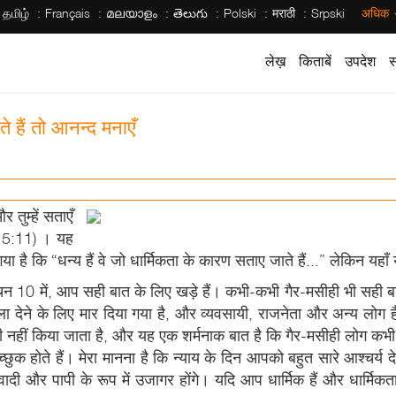
தமிழ்
Français
മലയാളം
తెలుగు
Polski
मराठी
Srpski
अधिक
लेख़
किताबें
उपदेश
स
 हैं तो आनन्द मनाएँ
 तुम्हें सताएँ
्ती 5:11) । यह
ै कि “धन्य हैं वे जो धार्मिकता के कारण सताए जाते हैं...” लेकिन यहाँ यीश
में, आप सही बात के लिए खड़े हैं। कभी-कभी गैर-मसीही भी सही बात के 
ैसला देने के लिए मार दिया गया है, और व्यवसायी, राजनेता और अन्य लोग है
रा ही नहीं किया जाता है, और यह एक शर्मनाक बात है कि गैर-मसीही लोग क
्छुक होते हैं। मेरा मानना है कि न्याय के दिन आपको बहुत सारे आश्चर्य द
तावादी और पापी के रूप में उजागर होंगे। यदि आप धार्मिक हैं और धार्मिकता