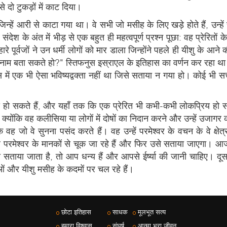
 दो टुकड़ों में काट दिया।
, जिन्हें आरी से काटा गया था। वे सभी जो मसीह के लिए खड़े होते हैं, उन्हे
ंदेश के अंत में भीड़ से एक बहुत ही महत्वपूर्ण प्रश्न पूछा: वह प्रेरितों क
ुम्हारे पूर्वजों ने उन धर्मी लोगों को मार डाला जिन्होंने पहले ही यीशु के आन
एक का नाम बता सकते हो?" स्तिफनुस इस्राएल के इतिहास का वर्णन कर रहा
 में एक भी ऐसा भविष्यद्वक्ता नहीं था जिसे सताया न गया हो। कोई भी सच्
य हो सकते हैं, और यहाँ तक कि एक प्रेरित भी कभी-कभी लोकप्रिय हो 
ै क्योंकि वह कलीसिया या लोगों में दोषों का निदान करने और उन्हें उज
 वह जो वे सुनना पसंद करते हैं। वह उन्हें परमेश्वर के वचन के वे क्षेत्र
ँ वे परमेश्‍वर के मानकों से चूक जा रहे हैं और फिर उसे सताया जाएगा। 
ताया जाता है, तो आप धन्य हैं और आपसे ईर्ष्या की जानी चाहिए। दूसर
ओं और यीशु मसीह के कदमों पर चल रहे हैं।
छोटा इतिहास
साधक
मूलभूत सत्य
हमारा विश्वास
संघर्ष
आत्मा भरा जीवन