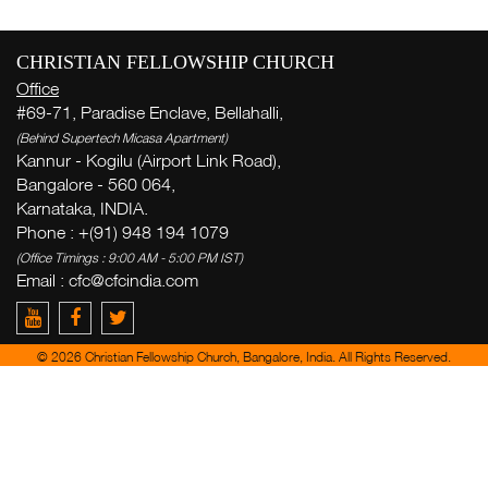
CHRISTIAN FELLOWSHIP CHURCH
Office
#69-71, Paradise Enclave, Bellahalli,
सप्
(Behind Supertech Micasa Apartment)
Kannur - Kogilu (Airport Link Road),
( Th
Bangalore - 560 064,
Thi
Karnataka, INDIA.
Phone : +(91) 948 194 1079
अ
(Office Timings : 9:00 AM - 5:00 PM IST)
Email :
cfc@cfcindia.com
Ge
week
© 2026 Christian Fellowship Church, Bangalore, India. All Rights Reserved.
Zac
del
yo