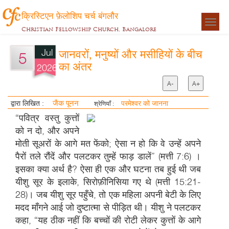
क्रिस्टिएन फ़ेलोशिप चर्च बंगलौर
Togg
Christian Fellowship Church, Bangalore
navigat
Jul
जानवरों, मनुष्यों और मसीहियों के बीच
5
का अंतर
2026
A-
A+
जैक पूनन
द्वारा लिखित :
परमेश्वर को जानना
श्रेणियाँ :
“पवित्र वस्तु कुत्तों
को न दो, और अपने
मोती सूअरों के आगे मत फेंको; ऐसा न हो कि वे उन्हें अपने
पैरों तले रौंदें और पलटकर तुम्हें फाड़ डालें” (मत्ती 7:6) ।
इसका क्या अर्थ है? ऐसा ही एक और घटना तब हुई थी जब
यीशु सूर के इलाके, सिरोफ़ीनिसिया गए थे (मत्ती 15:21-
28)। जब यीशु सूर पहुँचे, तो एक महिला अपनी बेटी के लिए
मदद माँगने आई जो दुष्टात्मा से पीड़ित थी। यीशु ने पलटकर
कहा, “यह ठीक नहीं कि बच्चों की रोटी लेकर कुत्तों के आगे