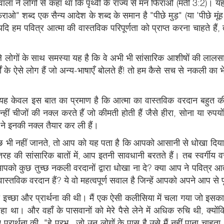
ेवाला ने लोगों से कहा था कि पृथ्वी के राज्य से मन फिराओ (मती 3:2)। य
मन-फिराओ" शब्द एक सैन्य आदेश के शब्द के समान है "पीछे मुड़" (या 'पी
 हम पवित्र आत्मा की वास्तविक परिपूर्णता को प्राप्त करना चाहते हैं, तो
ले लोगों के साथ समस्या यह है कि वे अभी भी सांसारिक आशीषों की लालस
मों के ऐसे लोग हैं जो अन्य-भाषाएँ बोलते हैं! तो हम कैसे सच से नकली 
ह केवल इस बात का प्रमाण है कि आत्मा का वास्तविक वरदान बहुत कीमत
चीजों की नक्ल करते हैं जो कीमती होती हैं जैसे हीरा, सोना या रुपय
ने इनकी नक्ल तैयार कर ली हैं।
ें कुछ भी नहीं जानते, तो आप को यह पता है कि आपको आसानी से धोखा दि
तरह की सांसारिक बातों में, आप इतनी सावधानी बरतते हैं। तब स्वर्गी
को कुछ तुच्छ नकली वरदानों द्वारा धोखा ना दे? क्या आप ने पवित्र आत्
वास्तविक वरदान हैं? ये वो महत्वपूर्ण सवाल है जिन्हें आपको अपने आप से
 की इच्छा और प्रार्थना की थी। मैं एक ऐसी कलीसिया में चला गया जो इसका
ा था। और वहाँ के पासवानों को मेरे पैसे लेने में अधिक रुचि थी, क्योंकि
्थना की, "हे प्रभु,, जो उन लोगों के पास है उसे मैं नहीं पाना चाहता, म