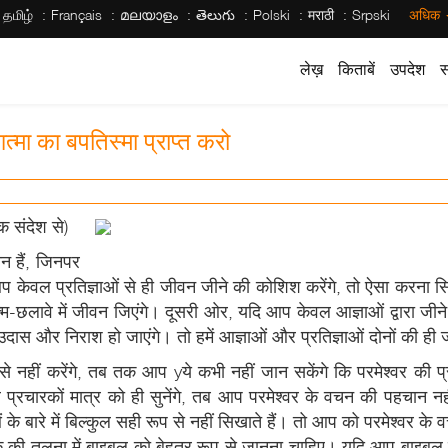
தமிழ்
Français
മലയാളം
తెలుగు
Polski
मराठी
Srpski
अधिक
लेख़
किताबें
उपदेश
स
मा का बपतिस्मा प्राप्त करो
क संदेश से)
ान हैं, जिनपर
प केवल प्रतिज्ञाओं से ही जीवन जीने की कोशिश करेंगे, तो ऐसा करना
छलावे में जीवन जिएंगे। दूसरी ओर, यदि आप केवल आज्ञाओं द्वारा जीने क
उदास और निराश हो जाएंगे। तो हमें आज्ञाओं और प्रतिज्ञाओं दोनों की ही
नहीं करेंगे, तब तक आप yये कभी नहीं जान सकेंगे कि परमेश्वर की प्र
 प्रचारकों मात्र को ही सुनेंगे, तब आप परमेश्वर के वचन की पहचान नही
ञाओं के बारे में बिल्कुल सही रूप से नहीं सिखाते हैं। तो आप को परमेश
क की तुलना में बाइबल को बेहतर रूप से जानना चाहिए। यदि आप बाइबल 