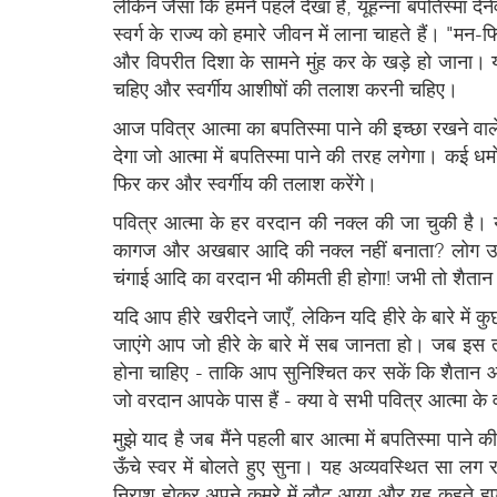
लेकिन जैसा कि हमने पहले देखा है, यूहन्ना बपतिस्मा देन
स्वर्ग के राज्य को हमारे जीवन में लाना चाहते हैं। "
और विपरीत दिशा के सामने मुंह कर के खड़े हो जाना। यदि
चहिए और स्वर्गीय आशीषों की तलाश करनी चहिए।
आज पवित्र आत्मा का बपतिस्मा पाने की इच्छा रखने वा
देगा जो आत्मा में बपतिस्मा पाने की तरह लगेगा। कई धर्
फिर कर और स्वर्गीय की तलाश करेंगे।
पवित्र आत्मा के हर वरदान की नक्ल की जा चुकी है। य
कागज और अखबार आदि की नक्ल नहीं बनाता? लोग उन्हीं 
चंगाई आदि का वरदान भी कीमती ही होगा! जभी तो शैतान 
यदि आप हीरे खरीदने जाएँ, लेकिन यदि हीरे के बारे म
जाएंगे आप जो हीरे के बारे में सब जानता हो। जब इस 
होना चाहिए - ताकि आप सुनिश्चित कर सकें कि शैतान आप
जो वरदान आपके पास हैं - क्या वे सभी पवित्र आत्मा के 
मुझे याद है जब मैंने पहली बार आत्मा में बपतिस्मा पाने
ऊँचे स्वर में बोलते हुए सुना। यह अव्यवस्थित सा लग रह
निराश होकर अपने कमरे में लौट आया और यह कहते हुए प्रार