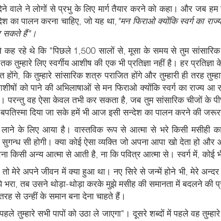
ा देने वाले ने लोगों से प्रभु के लिए मार्ग तैयार करने को कहा। और जब 
के संदेश का पालन करना चाहिए, जो यह था,
"मन फिराओ क्योंकि स्वर्ग का राज
र सकते हैं"।
ं से कह रहे थे कि "पिछले 1,500 सालों से, मूसा के समय से तुम सांसारिक बातो
ाकी तक तुम्हारे लिए स्वर्गीय आशीष की एक भी प्रतिज्ञा नहीं है। हर प्रतिज
े, कि तुम्हारे सांसारिक शत्रु पराजित होंगे और तुम्हारी ही तरह तुम्हारे ब
ो पाने की अभिलाषाओं से मन फिराओ क्योंकि स्वर्ग का राज्य आ रहा है।
ले आएगा। परन्तु वह ऐसा केवल तभी कर सकता है, जब तुम सांसारिक चीजों क
ं बपतिस्मा दिया जा सके हमें भी आज इसी सन्देश का पालन करने की जरू
तावरण लाने के लिए आया है। वास्तविक रूप से आत्मा से भरे किसी मसीही क
की सुगन्ध सी होगी। क्या कोई ऐसा व्यक्ति जो अपना आपा खो देता हो और 
ा किसी अन्य आत्मा से आती है, ना कि पवित्र आत्मा से। स्वर्ग में, कोई
रा तो मेरे अपने जीवन में क्या हुआ था। नए सिरे से जन्में होने भी, मेरे 
भरा, तब उसने थोड़ा-थोड़ा करके मुझे मसीह की समानता में बदलने की प्रक
रह से उन्हीं के समान बना देना चाहते हैं।
 पहले तुम्हारे सभी पापों को उठा ले जाएगा"। दूसरे शब्दों में पहले वह तुम्हा