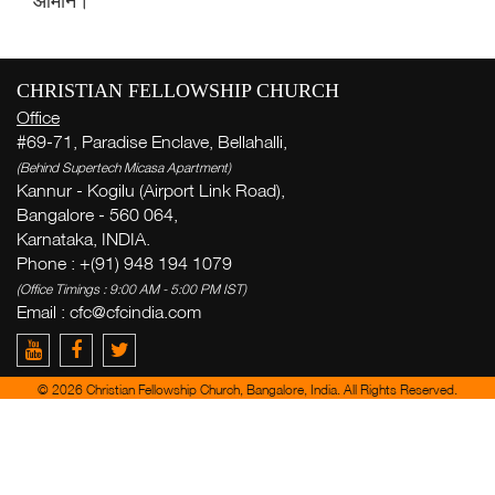
आमीन।
CHRISTIAN FELLOWSHIP CHURCH
सप्
Office
#69-71, Paradise Enclave, Bellahalli,
( Th
(Behind Supertech Micasa Apartment)
Thi
Kannur - Kogilu (Airport Link Road),
Bangalore - 560 064,
अ
Karnataka, INDIA.
Phone : +(91) 948 194 1079
(Office Timings : 9:00 AM - 5:00 PM IST)
Email :
cfc@cfcindia.com
Ge
week
Zac
© 2026 Christian Fellowship Church, Bangalore, India. All Rights Reserved.
del
yo