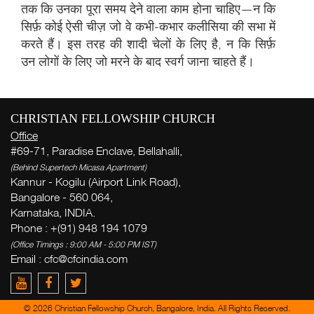
तक कि उनका पूरा समय देने वाला काम होना चाहिए—न कि
सिर्फ़ कोई ऐसी चीज़ जो वे कभी-कभार कलीसिया की सभा में
करते हैं। इस तरह की शादी चेलों के लिए है, न कि सिर्फ़
उन लोगों के लिए जो मरने के बाद स्वर्ग जाना चाहते हैं।
सप्
CHRISTIAN FELLOWSHIP CHURCH
Office
#69-71, Paradise Enclave, Bellahalli,
( Th
Thi
(Behind Supertech Micasa Apartment)
Kannur - Kogilu (Airport Link Road),
Bangalore - 560 064,
अ
Karnataka, INDIA.
Phone : +(91) 948 194 1079
(Office Timings : 9:00 AM - 5:00 PM IST)
Ge
Email :
cfc@cfcindia.com
week
Zac
del
© 2026 Christian Fellowship Church, Bangalore, India. All Rights Reserved.