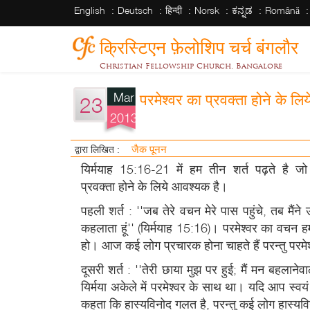
English
Deutsch
हिन्दी
Norsk
ಕನ್ನಡ
Română
क्रिस्टिएन फ़ेलोशिप चर्च बंगलौर
Christian Fellowship Church, Bangalore
Mar
परमेश्वर का प्रवक्ता होने के लिय
23
2013
जैक पूनन
द्वारा लिखित :
यिर्मयाह 15:16-21 में हम तीन शर्त पढ़ते है जो
प्रवक्ता होने के लिये आवश्यक है।
पहली शर्त : ''जब तेरे वचन मेरे पास पहुंचे, तब मैंने
कहलाता हूं'' (यिर्मयाह 15:16)। परमेश्वर का वचन ह
हो। आज कई लोग प्रचारक होना चाहते हैं परन्तु परमेश
दूसरी शर्त : ''तेरी छाया मुझ पर हुई; मैं मन बहलान
यिर्मया अकेले में परमेश्वर के साथ था। यदि आप स्वयं
कहता कि हास्यविनोद गलत है, परन्तु कई लोग हास्यविन