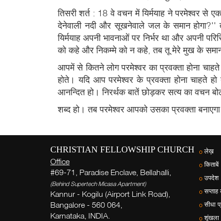
तिसरी शर्त : 18 वे वचन में यिर्मयाह ने परमेश्वर से 
देनेवाली नदी और सूखनेवाले जल के समान होगा?'' त
यिर्मयाह अपनी भावनाओं पर निर्भर था और अपनी परिस्थ
को कहे और निकम्मे को न कहे, तब तू मेरे मुख के समा
आपमें से कितने लोग परमेश्वर का प्रवक्ता होना चाहते ह
होते। यदि आप परमेश्वर के प्रवक्ता होना चाहते ह
आनन्दित हो। निरर्थक बातें छोड़कर सत्य का वचन बोलते
शब्द हो। तब परमेश्वर आपको उसका प्रवक्ता बनाएगा
CHRISTIAN FELLOWSHIP CHURCH
लेख़
Office
किताबें
#69-71, Paradise Enclave, Bellahalli,
उपदेश
(Behind Supertech Micasa Apartment)
सप्ताह
Kannur - Kogilu (Airport Link Road),
Bangalore - 560 064,
सीधा प
Karnataka, INDIA.
शृंखला