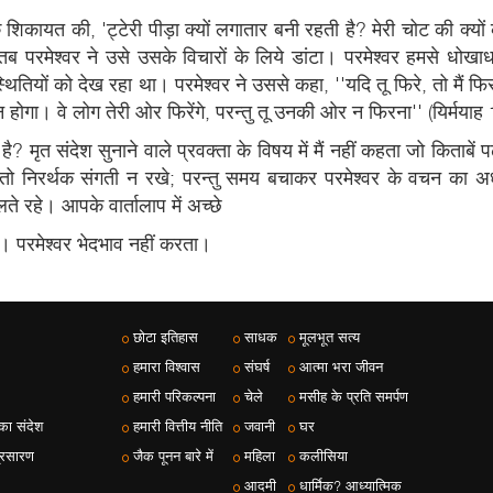
एक शिकायत की, 'ट्टेरी पीड़ा क्यों लगातार बनी रहती है? मेरी चोट की क्यो
ब परमेश्वर ने उसे उसके विचारों के लिये डांटा। परमेश्वर हमसे धोखा
ितियों को देख रहा था। परमेश्वर ने उससे कहा, ''यदि तू फिरे, तो मैं 
न होगा। वे लोग तेरी ओर फिरेंगे, परन्तु तू उनकी ओर न फिरना'' (यिर्मया
ै? मृत संदेश सुनाने वाले प्रवक्ता के विषय में मैं नहीं कहता जो किताबें प
ो तो निरर्थक संगती न रखे; परन्तु समय बचाकर परमेश्वर के वचन का 
 रहे। आपके वार्तालाप में अच्छे
। परमेश्वर भेदभाव नहीं करता।
छोटा इतिहास
साधक
मूलभूत सत्य
हमारा विश्वास
संघर्ष
आत्मा भरा जीवन
हमारी परिकल्पना
चेले
मसीह के प्रति समर्पण
 का संदेश
हमारी वित्तीय नीति
जवानी
घर
्रसारण
जैक पूनन बारे में
महिला
कलीसिया
आदमी
धार्मिक? आध्यात्मिक