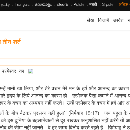
தமிழ்
Français
മലയാളം
తెలుగు
Polski
मराठी
Srpski
अधिक
लेख़
किताबें
उपदेश
स
े तीन शर्त
 परमेश्वर का
 उन्हें मानो खा लिया, और तेरे वचन मेरे मन के हर्ष और आनन्द का कारण हुए
मारे हृदय के लिये आनन्द का कारण हो। उद्योजक पैसा कमाने में आनन्द प
्वर के वचन का अध्ययन नहीं करते। उन्हें परमेश्वर के वचन में हर्ष और आ
ेवालों के बीच बैठकर प्रसन्न नहीं हुआ'' (यिर्मयाह 15:17)। जब यहूदा क
 को इस दुनिया के बहलानेवालों से दूर रखकर अनुशासित नहीं करेंगे तो आप
ोद की सीमा नहीं जानते। वे हर समय विनोद करते रहते है। यिर्मयाह ने ठ