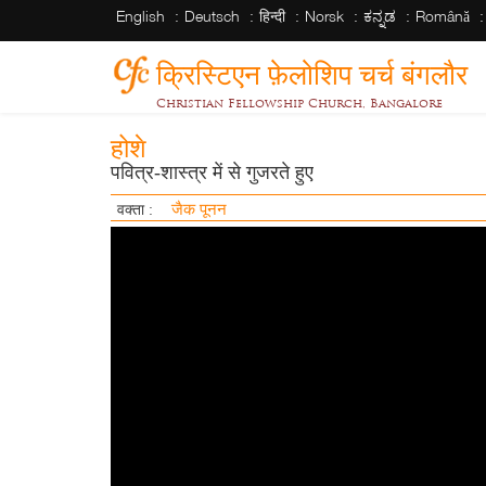
English
Deutsch
हिन्दी
Norsk
ಕನ್ನಡ
Română
क्रिस्टिएन फ़ेलोशिप चर्च बंगलौर
Christian Fellowship Church, Bangalore
होशे
पवित्र-शास्त्र में से गुजरते हुए
जैक पूनन
वक्ता :