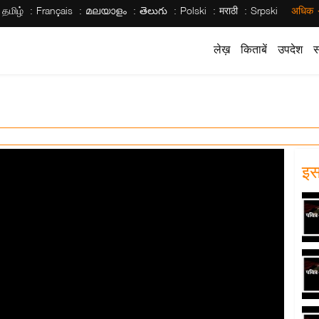
தமிழ்
Français
മലയാളം
తెలుగు
Polski
मराठी
Srpski
अधिक
लेख़
किताबें
उपदेश
स
इस