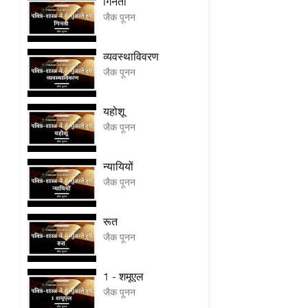
गिनती
जैक पूनन
व्यवस्थाविवरण
जैक पूनन
यहोशू
जैक पूनन
न्यायियों
जैक पूनन
रूत
जैक पूनन
1 - शमूएल
जैक पूनन