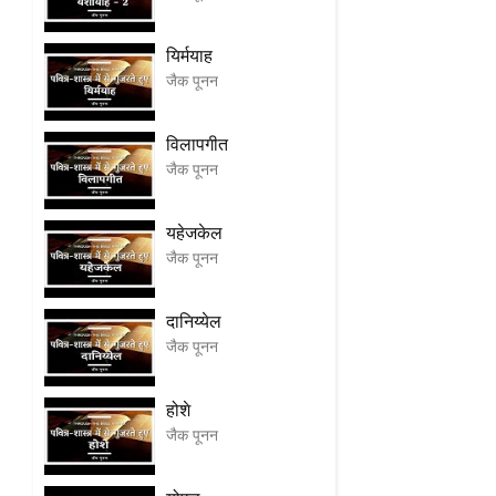
यिर्मयाह
जैक पूनन
विलापगीत
जैक पूनन
यहेजकेल
जैक पूनन
दानिय्येल
जैक पूनन
होशे
जैक पूनन