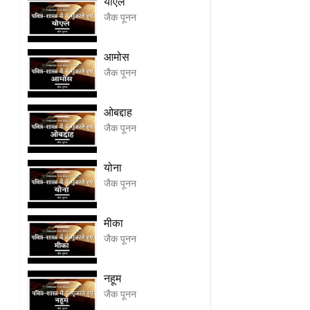
योएल
जैक पूनन
आमोस
जैक पूनन
ओबद्दाह
जैक पूनन
योना
जैक पूनन
मीका
जैक पूनन
नहूम
जैक पूनन